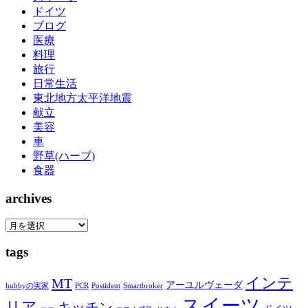
ドイツ
ブログ
医療
料理
旅行
日常生活
東北地方太平洋地震
献立
美容
車
野草(ハーブ)
食器
archives
tags
インテ
MT
アーユルヴェーダ
hubbyの実家
PCR
Postident
Smartbroker
スイーツ
リア
キッチン