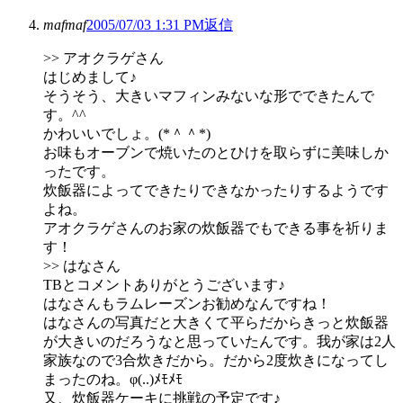
mafmaf
2005/07/03 1:31 PM
返信
>> アオクラゲさん
はじめまして♪
そうそう、大きいマフィンみないな形でできたんで
す。^^
かわいいでしょ。(*＾＾*)
お味もオーブンで焼いたのとひけを取らずに美味しか
ったです。
炊飯器によってできたりできなかったりするようです
よね。
アオクラゲさんのお家の炊飯器でもできる事を祈りま
す！
>> はなさん
TBとコメントありがとうございます♪
はなさんもラムレーズンお勧めなんですね！
はなさんの写真だと大きくて平らだからきっと炊飯器
が大きいのだろうなと思っていたんです。我が家は2人
家族なので3合炊きだから。だから2度炊きになってし
まったのね。φ(..)ﾒﾓﾒﾓ
又、炊飯器ケーキに挑戦の予定です♪