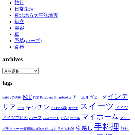
旅行
日常生活
東北地方太平洋地震
献立
美容
車
野草(ハーブ)
食器
archives
tags
インテ
MT
アーユルヴェーダ
hubbyの実家
PCR
Postident
Smartbroker
スイーツ
リア
キッチン
ドイツ
エコ
コロナ感染
サウナ
マイホーム
ドイツでお節
ハーブ
パン
パスポート
ホテル
マンモ
手料理
引越し
旅行
グラフィー
一時帰国の買い物リスト
乳がん検診