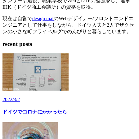
ダンサー引退後、職業学校でWebとDTPの勉強をし、無事
IHK（ドイツ商工会議所）の資格を取得。
現在は自営で
design maf
のWebデザイナー/フロントエンドエ
ンジニアとして仕事をしながら、ドイツ人夫と2人でザクセ
ンの小さな町フライベルグでのんびりと暮らしています。
recent posts
2022/3/2
ドイツでコロナにかかったら