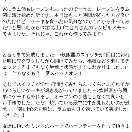
家にラム酒もレーズンもあったので一昨日、レーズンをラム
酒に漬け始めた所です。本当はもっと時間が経った方が良い
のだけれど、ケーキを食べたい気分なのでこれから作ってみ
たいと思い朝からPC立ち上げてはなさんのレシピをメモっ
てきました。それじゃ、これから作ってみます♪
と言う事で完成しました～♪炊飯器のスイッチが1回目に切れ
た時にワクワクしながら開けてみたら、楊枝などを刺してチ
ェックするまでもなく半焼き状態がすぐにわかりました。(ｰ
ｰ;) 仕方なくもう一度スイッチオン！
そしてスイッチが切れて開けてみたらふっくらとふくれてか
わいらしいケーキが焼きあがっていました～♪炊飯器から簡
単にケーキも外れるし、オーブンの余熱もしなくて良いし、
お手軽でした。ただ、焼いている最中に中が見れないのが残
念…。(笑)肝心のお味は、ラム酒も良く効いていて美味しか
ったです！
友達に頂いたミントのハーブでハーブティーを作って頂きま