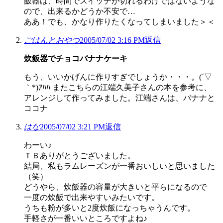
飯器は、時間でスイッチが切れるわけではないような
ので、出来るかどうか不安で…
ああ！でも、かなり作りたくなってしまいました＞＜
ごはんとおやつ
2005/07/02 3:16 PM
返信
炊飯器でチョコバナナケーキ
もう、いいかげんに作りすぎでしょうか・・・。(´▽
｀*)ｱﾊﾊ またこちらの江端久美子さんの本を参考に、
アレンジして作ってみました。江端さんは、バナナと
ココナ
はな
2005/07/02 3:21 PM
返信
わーい♪
ＴＢありがとうございました。
結局、私もラムレーズンが一番おいしいと思いました
（笑）
どうやら、炊飯器の容量が大きいと平らになるので
一度の炊飯で出来やすいみたいです。
うちも粉が多いと2度炊飯になっちゃうんです。
手軽さが一番いいところですよね♪