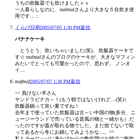
うちの炊飯器でも炊けましたｖｖ
一人暮らしなのに、mafmafさんより大きな５合炊き使
用です…；
くらげ日和
2005/07/05 1:30 PM
返信
バナナケーキ
とうとう、炊いちゃいました(笑)。 炊飯器ケーキで
す☆ mafmafさんのブログのケーキが、大きなマフィン
みたいでとっても可愛かったので、思わず。 ノンオ
イ…
mafmaf
2005/07/07 1:38 PM
返信
>> 負けない羊さん
ヤンドラビナカ～！(もう朝ではないけれど…(笑)）
炊飯器鍋って良い案ですね！
去年まで使っていた炊飯器は古～い中国の物(多分、ニ
ュージーランドで売っている昔風の物と一緒かも）だ
ったのですが蓋が取れる物でした。まだ捨てないで取
ってあるから冬にお鍋してみようかな…。^^
私もヨーロッパに来たばかりの数年間はお鍋でご飯炊