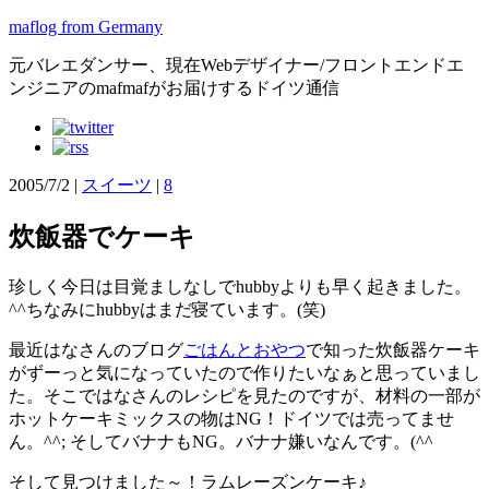
maflog from Germany
元バレエダンサー、現在Webデザイナー/フロントエンドエ
ンジニアのmafmafがお届けするドイツ通信
2005/7/2
|
スイーツ
|
8
炊飯器でケーキ
珍しく今日は目覚ましなしでhubbyよりも早く起きました。
^^ちなみにhubbyはまだ寝ています。(笑)
最近はなさんのブログ
ごはんとおやつ
で知った炊飯器ケーキ
がずーっと気になっていたので作りたいなぁと思っていまし
た。そこではなさんのレシピを見たのですが、材料の一部が
ホットケーキミックスの物はNG！ドイツでは売ってませ
ん。^^; そしてバナナもNG。バナナ嫌いなんです。(^^ゞ
そして見つけました～！ラムレーズンケーキ♪