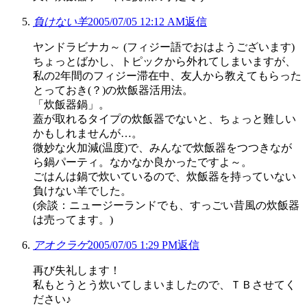
負けない羊
2005/07/05 12:12 AM
返信
ヤンドラビナカ～ (フィジー語でおはようございます)
ちょっとばかし、トピックから外れてしまいますが、
私の2年間のフィジー滞在中、友人から教えてもらった
とっておき(？)の炊飯器活用法。
「炊飯器鍋」。
蓋が取れるタイプの炊飯器でないと、ちょっと難しい
かもしれませんが…。
微妙な火加減(温度)で、みんなで炊飯器をつつきなが
ら鍋パーティ。なかなか良かったですよ～。
ごはんは鍋で炊いているので、炊飯器を持っていない
負けない羊でした。
(余談：ニュージーランドでも、すっごい昔風の炊飯器
は売ってます。)
アオクラゲ
2005/07/05 1:29 PM
返信
再び失礼します！
私もとうとう炊いてしまいましたので、ＴＢさせてく
ださい♪