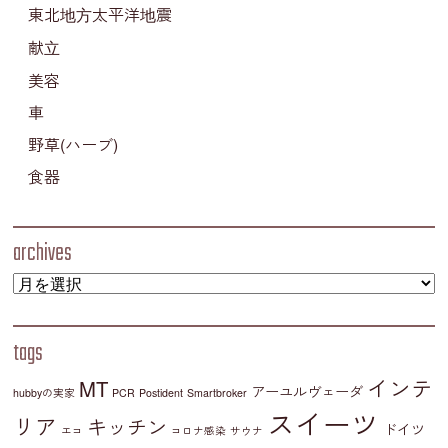
東北地方太平洋地震
献立
美容
車
野草(ハーブ)
食器
archives
tags
インテ
MT
アーユルヴェーダ
hubbyの実家
PCR
Postident
Smartbroker
スイーツ
リア
キッチン
ドイツ
エコ
コロナ感染
サウナ