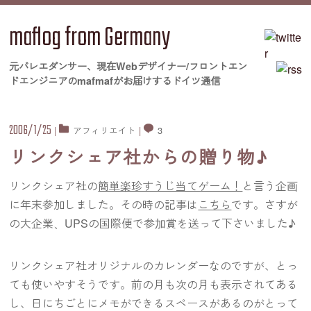
maflog from Germany
元バレエダンサー、現在Webデザイナー/フロントエン
ドエンジニアのmafmafがお届けするドイツ通信
2006/1/25
|
アフィリエイト
|
3
リンクシェア社からの贈り物♪
リンクシェア社の
簡単楽珍すうじ当てゲーム！
と言う企画
に年末参加しました。その時の記事は
こちら
です。さすが
の大企業、UPSの国際便で参加賞を送って下さいました♪
リンクシェア社オリジナルのカレンダーなのですが、とっ
ても使いやすそうです。前の月も次の月も表示されてある
し、日にちごとにメモができるスペースがあるのがとって