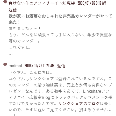
2006/01/26 8:12 AM
負けない羊のアフィリエイト知恵袋
返信
我が家にお洒落なおしゃれな非売品カレンダーがやって
来た！
届きましたぁ〜！
もう、どんなに頑張っても手に入らない、希少で貴重な
噂のカレンダー。
これです↓。
…
2006/01/26 11:23 AM
mafmaf
返信
ユウさん、こんにちは。
ユウさんもリンクシェアに登録されているんですね。こ
のカレンダーの贈り物は実は、売上とか何も関係ないプ
レゼントなんです。ある数字をあてて、Linkshareアフ
ィリエイト広報室Blogにトラックバックかコメントを残
すだけで良かったんです。
リンクシェアのブログ
は楽し
いので、たまに覗いて見てください。損はありませんよ
～！