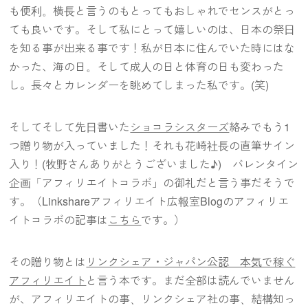
も便利。横長と言うのもとってもおしゃれでセンスがとっ
ても良いです。そして私にとって嬉しいのは、日本の祭日
を知る事が出来る事です！私が日本に住んでいた時にはな
かった、海の日。そして成人の日と体育の日も変わった
し。長々とカレンダーを眺めてしまった私です。(笑)
そしてそして先日書いた
ショコラシスターズ
絡みでもう1
つ贈り物が入っていました！それも花崎社長の直筆サイン
入り！(牧野さんありがとうございました♪) バレンタイン
企画「アフィリエイトコラボ」の御礼だと言う事だそうで
す。（Linkshareアフィリエイト広報室Blogのアフィリエ
イトコラボの記事は
こちら
です。）
その贈り物とは
リンクシェア・ジャパン公認 本気で稼ぐ
アフィリエイト
と言う本です。まだ全部は読んでいません
が、アフィリエイトの事、リンクシェア社の事、結構知っ