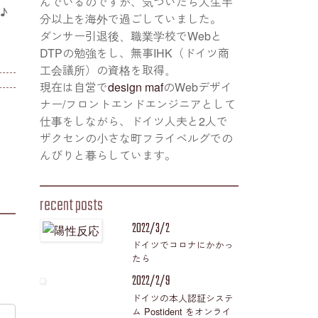
んでいるのですが、気づいたら人生半
♪
分以上を海外で過ごしていました。
ダンサー引退後、職業学校でWebと
DTPの勉強をし、無事IHK（ドイツ商
工会議所）の資格を取得。
現在は自営で
design maf
のWebデザイ
ナー/フロントエンドエンジニアとして
仕事をしながら、ドイツ人夫と2人で
ザクセンの小さな町フライベルグでの
んびりと暮らしています。
recent posts
2022/3/2
ドイツでコロナにかかっ
たら
2022/2/9
ドイツの本人認証システ
ム Postident をオンライ