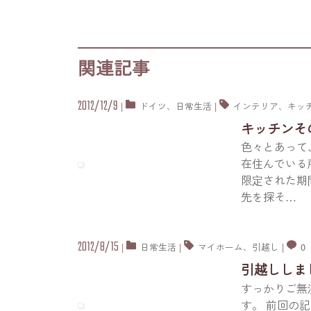
関連記事
2012/12/9
|
ドイツ
、
日常生活
|
インテリア
、
キッ
キッチンそ
色々とあって
在住んでいる
限定された期
先を探そ
…
2012/8/15
|
日常生活
|
マイホーム
、
引越し
|
0
引越ししま
すっかりご無
す。 前回の