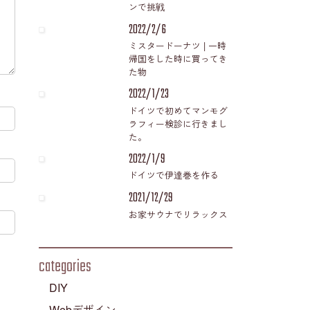
ンで挑戦
2022/2/6
ミスタードーナツ | 一時
帰国をした時に買ってき
た物
2022/1/23
ドイツで初めてマンモグ
ラフィー検診に行きまし
た。
2022/1/9
ドイツで伊達巻を作る
2021/12/29
お家サウナでリラックス
categories
DIY
Webデザイン