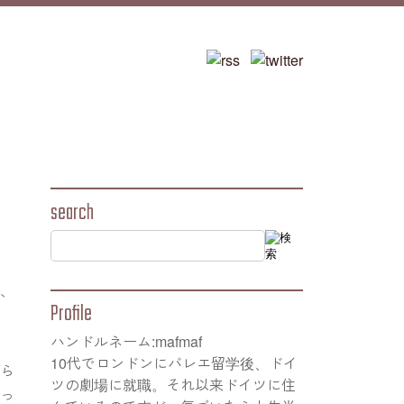
search
く、
Profile
ハンドルネーム:mafmaf
10代でロンドンにバレエ留学後、ドイ
から
ツの劇場に就職。それ以来ドイツに住
送っ