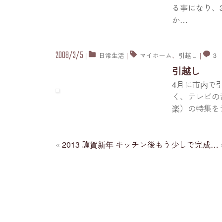
る事になり、
か
…
2008/3/5
|
日常生活
|
マイホーム
、
引越し
|
3
引越し
4月に市内で
く、テレビの音
楽）の特集を
«
2013 謹賀新年
キッチン後もう少しで完成…