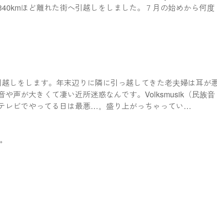
340kmほど離れた街へ引越しをしました。７月の始めから何度
引越しをします。年末辺りに隣に引っ越してきた老夫婦は耳が
や声が大きくて凄い近所迷惑なんです。Volksmusik（民族音
テレビでやってる日は最悪…。盛り上がっちゃってい
…
»