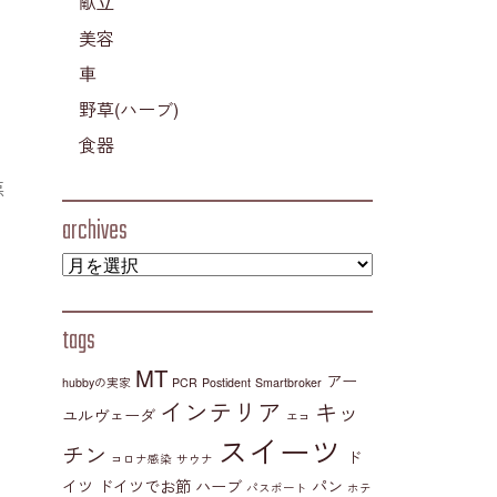
献立
美容
車
野草(ハーブ)
食器
悪
archives
tags
MT
アー
hubbyの実家
PCR
Postident
Smartbroker
インテリア
キッ
ユルヴェーダ
エコ
スイーツ
チン
ド
コロナ感染
サウナ
イツ
ドイツでお節
ハーブ
パン
パスポート
ホテ