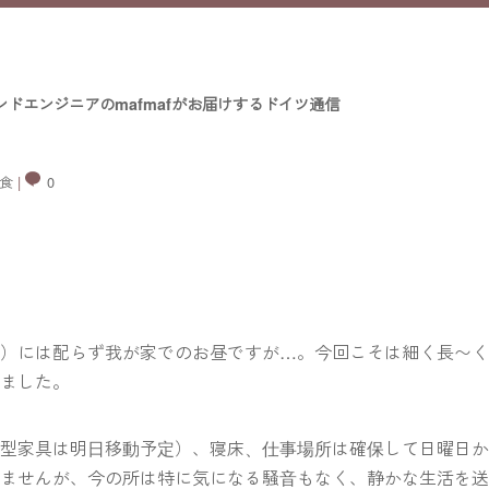
ンドエンジニアのmafmafがお届けするドイツ通信
食
|
0
ん）には配らず我が家でのお昼ですが…。今回こそは細く長〜
りました。
大型家具は明日移動予定）、寝床、仕事場所は確保して日曜日
いませんが、今の所は特に気になる騒音もなく、静かな生活を