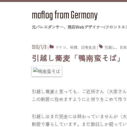
maflog from Germany
元バレエダンサー、現在Webデザイナー/フロントエ
2013/1/9
|
ドイツ
、
料理
、
日常生活
|
引越し
、
日本
引越し蕎麦「鴨南蛮そば」
引越し蕎麦と言っても、ご近所さん（大家さ
この新居に住めますようにと祈りをこめて作
引越しはまだ完全には終わっていませんが（
新居で暮らしています。まだ数日しか経って