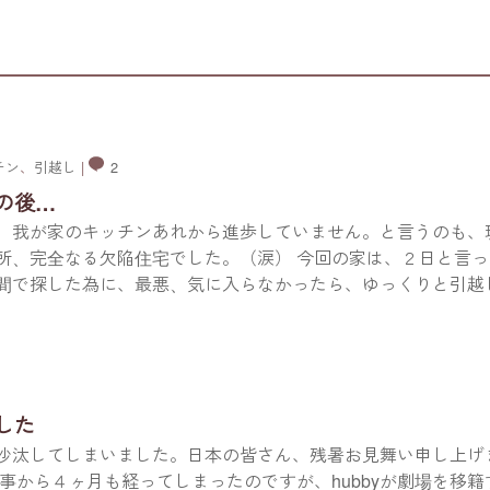
チン
、
引越し
|
2
の後…
、我が家のキッチンあれから進歩していません。と言うのも、
所、完全なる欠陥住宅でした。（涙） 今回の家は、２日と言っ
間で探した為に、最悪、気に入らなかったら、ゆっくりと引越
した
沙汰してしまいました。日本の皆さん、残暑お見舞い申し上げ
記事から４ヶ月も経ってしまったのですが、hubbyが劇場を移籍