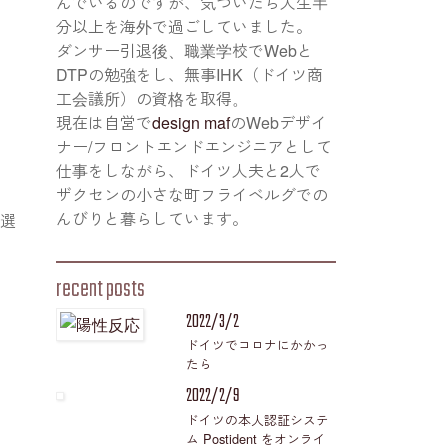
んでいるのですが、気づいたら人生半
分以上を海外で過ごしていました。
ダンサー引退後、職業学校でWebと
DTPの勉強をし、無事IHK（ドイツ商
号）
工会議所）の資格を取得。
現在は自営で
design maf
のWebデザイ
ナー/フロントエンドエンジニアとして
仕事をしながら、ドイツ人夫と2人で
ザクセンの小さな町フライベルグでの
んびりと暮らしています。
で選
recent posts
2022/3/2
ドイツでコロナにかかっ
たら
2022/2/9
ドイツの本人認証システ
ム Postident をオンライ