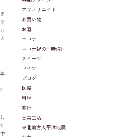
アフィリエイト
りま
お買い物
類全
お酒
ナン
ッカ
コロナ
コロナ禍の一時帰国
スイーツ
ドイツ
3年
ブログ
医療
で
料理
旅行
まし
日常生活
れた
東北地方太平洋地震
る中