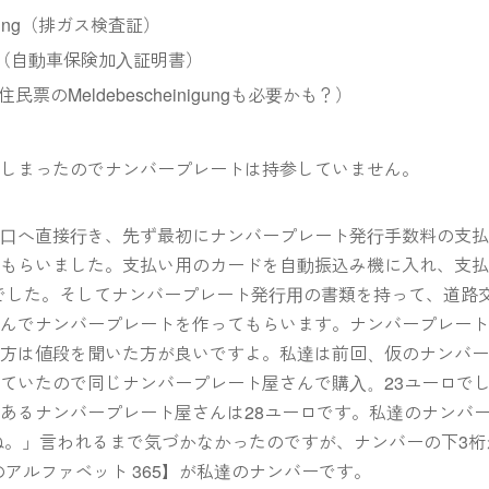
rsuchung（排ガス検査証）
aetigung（自動車保険加入証明書）
住民票のMeldebescheinigungも必要かも？）
てしまったのでナンバープレートは持参していません。
窓口へ直接行き、先ず最初にナンバープレート発行手数料の支
をもらいました。支払い用のカードを自動振込み機に入れ、支
ロでした。そしてナンバープレート発行用の書類を持って、道路
さんでナンバープレートを作ってもらいます。ナンバープレー
い方は値段を聞いた方が良いですよ。私達は前回、仮のナンバ
ていたので同じナンバープレート屋さんで購入。23ユーロで
あるナンバープレート屋さんは28ユーロです。私達のナンバ
日ね。」言われるまで気づかなかったのですが、ナンバーの下3桁
つのアルファベット 365】が私達のナンバーです。