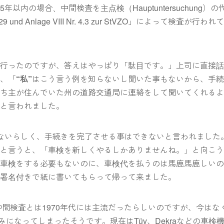
内の場合、中間検査を主点検（Hauptuntersuchung）の
Anlage VIII Nr. 4.3 zur StVZO」によって検査が行われ
に行ったのですが、答えはやっぱり「駄目です。」上司に直接
が、「
“私”
はこう言う例を知らないし聞いた事もないから、手
持ち主が住んでいた州の道路交通局に連絡をして聞いてくれる
いと言われました。
ないらしく、手続きを完了させる事はできないと言われました
」と言うと、「車検を新しくやるしかありませんね。」と向こ
だ車検をする必要もないのに、車検代を払うのは馬鹿馬鹿しい
を署名付きで紙に書いてもらって帰って来ました。
の中間検査とは1970年代には主流だったらしいのですが、今はな
の車検のみになってしまったそうです。現在はTüv、Dekraなどの車検