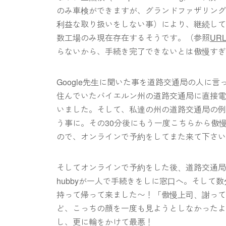
のみ車検ができますが、グランドファザリング（独:B
利益な取り扱いをしない事）により、継続して
数工場のみ現在存在するそうです。（参照
UR
らないから、手続き完了できないとは傲慢す
Google先生に聞いた事を道路交通局の人に
住んでいたバイエルン州の道路交通局に直接
いました。そして、私達の州の道路交通局の
う事に。その30分後にもう一度こちらから傲
ので、オンラインで予約をしてまた来て下さ
そしてオンラインで予約をした後、道路交通
hubbyが一人で手続きをしに窓口へ。そし
持って帰って来ました〜！「傲慢上司、謝っ
ど、こっちの顔を一度も見ようとしなかった
し、更に輪をかけて最悪！