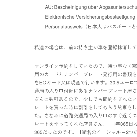
AU: Bescheinigung über Abgasunte
Elektronische Versicherungsbest
Personalausweis（日本人はパスポートと
私達の場合は、前の持ち主が車を登録抹消し
オンライン予約をしていたので、待つ事なく
用のカードとナンバープレート発行用の書類
をECカード又は現金で行います。30.5ユー
通局の入り口付近にあるナンバープレート屋
さんは数軒あるので、少しでも節約をされた
レートを買った時に割引をしてもらう約束をし
た。ちなみに道路交通局の入り口のすぐ近くに
レートを作ってくれた店員さん、「1年365
365だったのです。【街名のイニシャル – 2