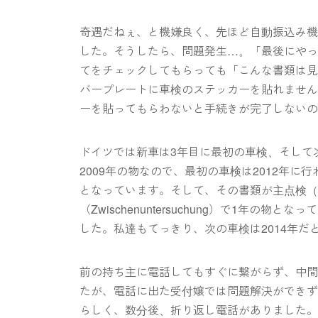
奇遇だねぇ、と機嫌良く、先ほど自動振込み
した。そうしたら、問題発生…。「最後にや
てをチェックしてもらっても「こんな書類は
バープレートに車検のステッカーを貼れませ
ーを貼ってもらわないと手続きが完了しない
ドイツでは新車は3年目に最初の車検、そして
2009年の物なので、最初の車検は2012年に
となっています。そして、その書類が主点検（Hau
（Zwischenuntersuchung）で1年
した。私達もてっきり、次の車検は2014年
前の持ち主に電話してもすぐに繋がらず、中
たが、電話に出た受付嬢では問題解決ができ
らしく、数分後、折り返し電話がありました