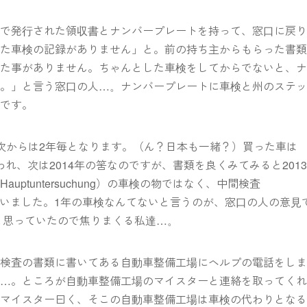
機で発行された領収書とナンバープレートを持って、窓口に戻
った車検の記録がありません」と。前の持ち主からもらった書
見た事がありません。ちゃんとした車検をしてからでないと、
ん。」と言う窓口の人…。ナンバープレートに車検と州のステ
のです。
次からは2年毎となります。（ん？日本も一緒？）買った車は
行われ、次は2014年の筈なのですが、書類を良くみてみると201
ptuntersuchung）の車検の物ではなく、中間検査
の物となっていました。1年の車検なんてないと言うのが、窓口の人の意見
だと思っていたので焦りまくる私達…。
間検査の書類に書いてある自動車整備工場にヘルプの電話をし
ず…。ところが自動車整備工場のマイスターと連絡を取ってく
。マイスター曰く、そこの自動車整備工場は車検の代わりとな