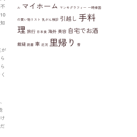
マイホーム
て不
ル
マンモグラフィー
一時帰国
10
手料
引越し
の買い物リスト
乳がん検診
は知
理
自宅でお酒
旅行
海外
美容
日本食
里帰り
車
裁縫
読書
近況
雪
主が
もら
もら
おく
で、
を
たけ
人だ