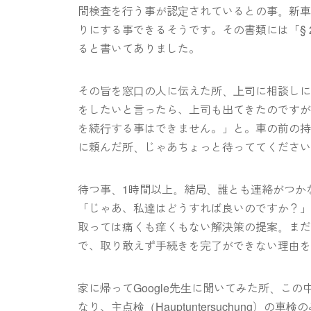
間検査を行う事が認定されているとの事。新車5年以
りにする事できるそうです。その書類には「§ 29 und 
ると書いてありました。
その旨を窓口の人に伝えた所、上司に相談し
をしたいと言ったら、上司も出てきたのです
を続行する事はできません。」と。車の前の
に頼んだ所、じゃあちょっと待っててくださ
待つ事、1時間以上。結局、誰とも連絡がつか
「じゃあ、私達はどうすれば良いのですか？
取っては痛くも痒くもない解決策の提案。ま
で、取り敢えず手続きを完了ができない理由
家に帰ってGoogle先生に聞いてみた所、こ
なり、主点検（Hauptuntersuchung）