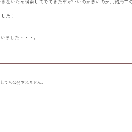
できないため検索してでてきた車がいいのか悪いのか…結局二
ました！
まいました・・・。
力しても公開されません。