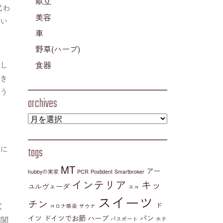
献立
代わ
美容
てい
車
野草(ハーブ)
食器
話し
続き
よう
archives
。
うに
tags
の
MT
アー
hubbyの実家
PCR
Postident
Smartbroker
インテリア
キッ
ユルヴェーダ
エコ
スイーツ
チン
ド
く
コロナ感染
サウナ
イツ
ドイツでお節
ハーブ
パン
機関
パスポート
ホテ