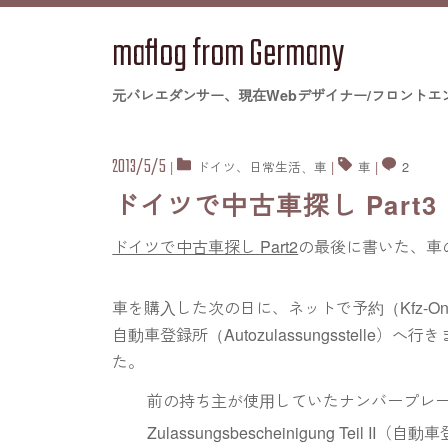
maflog from Germany
元バレエダンサー、現在Webデザイナー/フロントエ
2013/5/5
|
ドイツ
、
日常生活
、
車
|
車
|
2
ドイツで中古車探し Part
ドイツで中古車探し Part2
の最後に書いた、車
車を購入した次の日に、ネットで予約（Kfz-Onlinez
自動車登録所（Autozulassungsstel
た。
前の持ち主が使用していたナンバープレ
Zulassungsbescheinigung Teil I