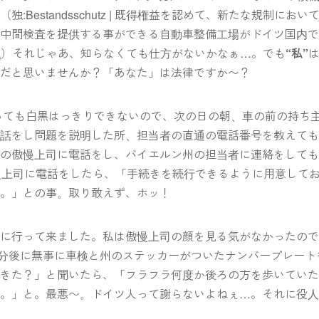
estandsschutz | 既得権益を認めて、新たな規制におい
中間検査を提供する事ができる自動車整備工場がドイツ国内で
L
）それじゃあ、知らなくても仕方がないかなぁ…。でも
“私”
ぎだと思いませんか？「あなた」は法律ですか〜？
言っても白黒はっきりできないので、次の日の朝、車の前の持ち
電話をし問題を説明した所、担当者の直通の電話番号を教えて
例の傲慢上司に電話をし、バイエルン州の担当者に連絡をして
慢上司に電話をしたら、「手続きを続行できるように用意して
い。」との事。取り敢えず、ホッ！
局に行って来ました。私は傲慢上司の顔を見る気がなかったの
て数分後に無事に車検と州のステッカーがついたナンバープレート
てきた？」と聞いたら、「フラフラ何度か後ろの方を歩いてい
よ。」と。最悪〜。ドイツ人って謝らないよねぇ…。それに役