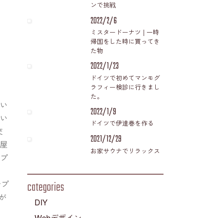
ンで挑戦
2022/2/6
ミスタードーナツ | 一時
帰国をした時に買ってき
た物
2022/1/23
ドイツで初めてマンモグ
ラフィー検診に行きまし
た。
払い
2022/1/9
払い
ドイツで伊達巻を作る
交
2021/12/29
ト屋
お家サウナでリラックス
ープ
し
ープ
categories
が
DIY
Webデザイン