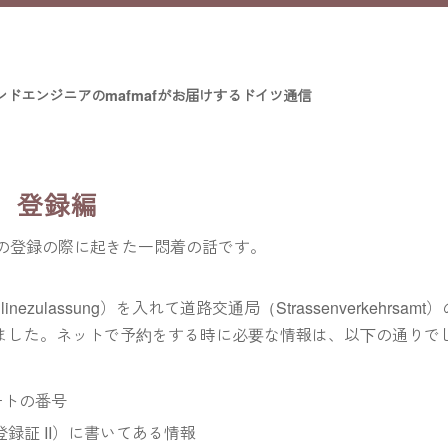
ンドエンジニアのmafmafがお届けするドイツ通信
3 登録編
の登録の際に起きた一悶着の話です。
ulassung）を入れて道路交通局（Strassenverkehrsamt）
le）へ行きました。ネットで予約をする時に必要な情報は、以下の通りで
ートの番号
I（自動車登録証 II）に書いてある情報