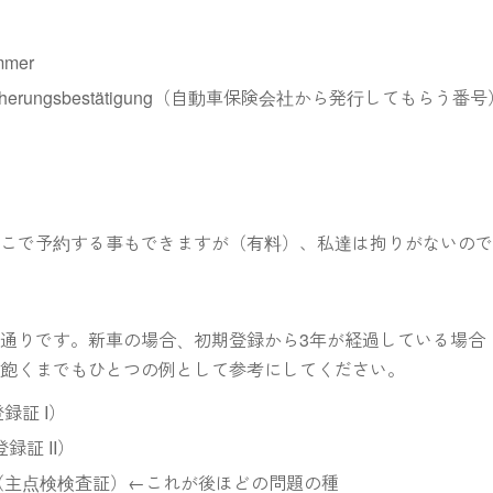
ummer
he Versicherungsbestätigung（自動車保険会社から発行してもらう番
ここで予約する事もできますが（有料）、私達は拘りがないの
通りです。新車の場合、初期登録から3年が経過している場合
、飽くまでもひとつの例として参考にしてください。
車登録証 I）
車登録証 II）
tersuchung（主点検検査証）←これが後ほどの問題の種