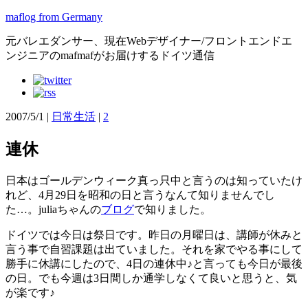
maflog from Germany
元バレエダンサー、現在Webデザイナー/フロントエンドエ
ンジニアのmafmafがお届けするドイツ通信
2007/5/1
|
日常生活
|
2
連休
日本はゴールデンウィーク真っ只中と言うのは知っていたけ
れど、4月29日を昭和の日と言うなんて知りませんでし
た…。juliaちゃんの
ブログ
で知りました。
ドイツでは今日は祭日です。昨日の月曜日は、講師が休みと
言う事で自習課題は出ていました。それを家でやる事にして
勝手に休講にしたので、4日の連休中♪と言っても今日が最後
の日。でも今週は3日間しか通学しなくて良いと思うと、気
が楽です♪