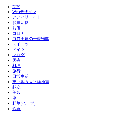
DIY
Webデザイン
アフィリエイト
お買い物
お酒
コロナ
コロナ禍の一時帰国
スイーツ
ドイツ
ブログ
医療
料理
旅行
日常生活
東北地方太平洋地震
献立
美容
車
野草(ハーブ)
食器