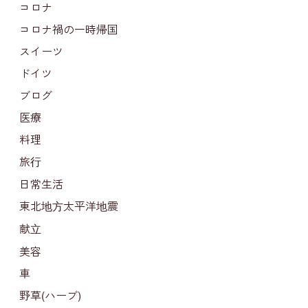
コロナ
コロナ禍の一時帰国
スイーツ
ドイツ
ブログ
医療
料理
旅行
日常生活
東北地方太平洋地震
献立
美容
車
野草(ハーブ)