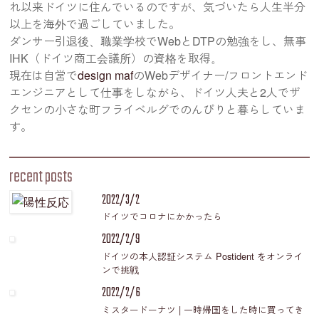
れ以来ドイツに住んでいるのですが、気づいたら人生半分
以上を海外で過ごしていました。
ダンサー引退後、職業学校でWebとDTPの勉強をし、無事
IHK（ドイツ商工会議所）の資格を取得。
現在は自営で
design maf
のWebデザイナー/フロントエンド
エンジニアとして仕事をしながら、ドイツ人夫と2人でザ
クセンの小さな町フライベルグでのんびりと暮らしていま
す。
recent posts
2022/3/2
ドイツでコロナにかかったら
2022/2/9
ドイツの本人認証システム Postident をオンライ
ンで挑戦
2022/2/6
ミスタードーナツ | 一時帰国をした時に買ってき