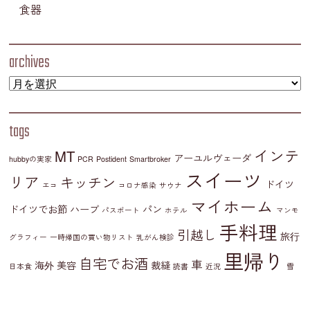
食器
archives
tags
インテ
MT
アーユルヴェーダ
hubbyの実家
PCR
Postident
Smartbroker
スイーツ
リア
キッチン
ドイツ
エコ
コロナ感染
サウナ
マイホーム
ドイツでお節
ハーブ
パン
パスポート
ホテル
マンモ
手料理
引越し
旅行
グラフィー
一時帰国の買い物リスト
乳がん検診
里帰り
自宅でお酒
車
海外
美容
裁縫
日本食
読書
近況
雪