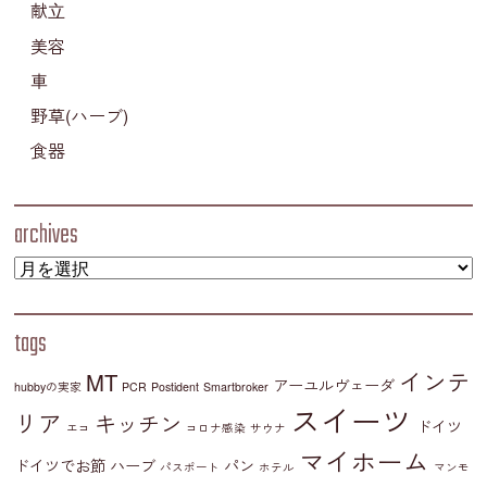
献立
美容
車
野草(ハーブ)
食器
archives
tags
インテ
MT
アーユルヴェーダ
hubbyの実家
PCR
Postident
Smartbroker
スイーツ
リア
キッチン
ドイツ
エコ
コロナ感染
サウナ
マイホーム
ドイツでお節
ハーブ
パン
パスポート
ホテル
マンモ