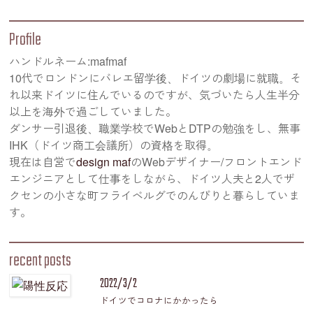
Profile
ハンドルネーム:mafmaf
10代でロンドンにバレエ留学後、ドイツの劇場に就職。そ
れ以来ドイツに住んでいるのですが、気づいたら人生半分
以上を海外で過ごしていました。
ダンサー引退後、職業学校でWebとDTPの勉強をし、無事
IHK（ドイツ商工会議所）の資格を取得。
現在は自営で
design maf
のWebデザイナー/フロントエンド
エンジニアとして仕事をしながら、ドイツ人夫と2人でザ
クセンの小さな町フライベルグでのんびりと暮らしていま
す。
recent posts
2022/3/2
ドイツでコロナにかかったら