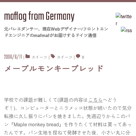
maflog from Germany
元バレエダンサー、現在Webデザイナー/フロントエン
ドエンジニアのmafmafがお届けするドイツ通信
2006/6/11
|
スイーツ
|
スイーツ
|
0
メープルモンキーブレッド
学校での課題が難しくて(課題の内容は
こちら
へどう
ぞ！)、コンピューターとニラメッコ状態が続いたので気分
転換に久し振りにパンを焼きました。先週辺りからこのパ
ン『Maple monkey bread』を作りたくて材料は買ってあっ
たんです。パン生地を捏ねて発酵させた後、小さい丸に分