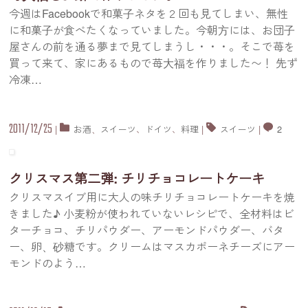
今週はFacebookで和菓子ネタを２回も見てしまい、無性
に和菓子が食べたくなっていました。今朝方には、お団子
屋さんの前を通る夢まで見てしまうし・・・。そこで苺を
買って来て、家にあるもので苺大福を作りました〜！ 先ず
冷凍
…
2011/12/25
|
お酒
、
スイーツ
、
ドイツ
、
料理
|
スイーツ
|
2
クリスマス第二弾: チリチョコレートケーキ
クリスマスイブ用に大人の味チリチョコレートケーキを焼
きました♪ 小麦粉が使われていないレシピで、全材料はビ
ターチョコ、チリパウダー、アーモンドパウダー、バタ
ー、卵、砂糖です。クリームはマスカポーネチーズにアー
モンドのよう
…