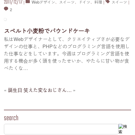
2011/12/17
|
Webデザイン
、
スイーツ
、
ドイツ
、
料理
|
スイーツ
|
2
スペルト小麦粉でパウンドケーキ
私はWebデザイナーとして、クリエイティブさが必要なデ
ザインの仕事と、PHPなどのプログラミング言語を使用し
た仕事などをしています。今週はプログラミング言語を使
用する機会が多く頭を使ったせいか、やたらに甘い物が食
べたくな
…
«
誕生日
笑えた変なおじさん…
»
search