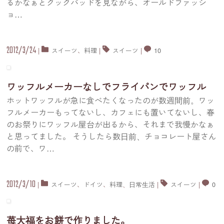
るかなぁとクックパッドを見ながら、オールドファッシ
ョ
…
2012/3/24
|
スイーツ
、
料理
|
スイーツ
|
10
ワッフルメーカーなしでフライパンでワッフル
ホットワッフルが急に食べたくなったのが数週間前。ワッ
フルメーカーもってないし、カフェにも置いてないし、春
のお祭りにワッフル屋台が出るから、それまで我慢かなぁ
と思ってました。 そうしたら数日前、チョコレート屋さん
の前で、ワ
…
2012/3/10
|
スイーツ
、
ドイツ
、
料理
、
日常生活
|
スイーツ
|
0
苺大福をお餅で作りました。