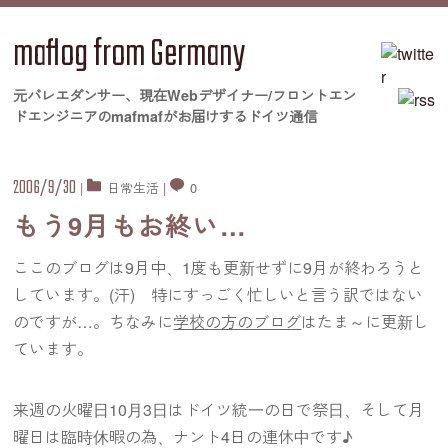
maflog from Germany
元バレエダンサー、現在Webデザイナー/フロントエン
ドエンジニアのmafmafがお届けするドイツ通信
2006/9/30
|
日常生活
|
0
もう9月もお終い…
ここのブログは9月中、1度も更新せずに9月が終わろうと
しています。(汗) 特にすっごく忙しいと言う訳ではない
のですが…。ちなみに
学校の方のブログ
はたま～に更新し
ています。
来週の火曜日10月3日はドイツ統一の日で祭日、そして月
曜日は臨時休暇の為、ナント4日の連休中です♪