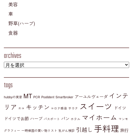
美容
車
野草(ハーブ)
食器
archives
tags
インテ
MT
アーユルヴェーダ
hubbyの実家
PCR
Postident
Smartbroker
スイーツ
リア
キッチン
ドイツ
エコ
コロナ感染
サウナ
マイホーム
ドイツでお節
ハーブ
パン
パスポート
ホテル
マンモ
手料理
引越し
旅行
グラフィー
一時帰国の買い物リスト
乳がん検診