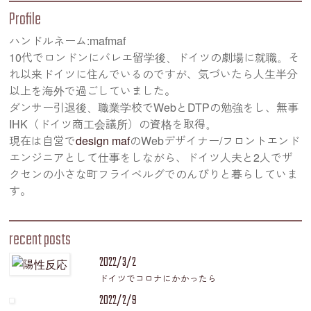
Profile
ハンドルネーム:mafmaf
10代でロンドンにバレエ留学後、ドイツの劇場に就職。そ
れ以来ドイツに住んでいるのですが、気づいたら人生半分
以上を海外で過ごしていました。
ダンサー引退後、職業学校でWebとDTPの勉強をし、無事
IHK（ドイツ商工会議所）の資格を取得。
現在は自営で
design maf
のWebデザイナー/フロントエンド
エンジニアとして仕事をしながら、ドイツ人夫と2人でザ
クセンの小さな町フライベルグでのんびりと暮らしていま
す。
recent posts
2022/3/2
ドイツでコロナにかかったら
2022/2/9