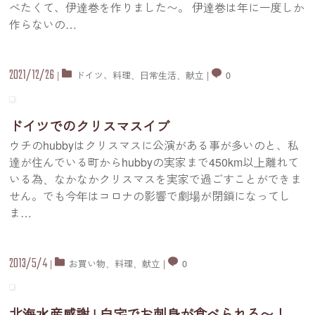
べたくて、伊達巻を作りました〜。 伊達巻は年に一度しか
作らないの
…
2021/12/26
|
ドイツ
、
料理
、
日常生活
、
献立
|
0
ドイツでのクリスマスイブ
ウチのhubbyはクリスマスに公演がある事が多いのと、私
達が住んでいる町からhubbyの実家まで450km以上離れて
いる為、なかなかクリスマスを実家で過ごすことができま
せん。でも今年はコロナの影響で劇場が閉鎖になってし
ま
…
2013/5/4
|
お買い物
、
料理
、
献立
|
0
北海水産感謝 | 自宅でお刺身が食べられる〜！