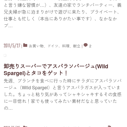
と言う嫌な習慣が…）、友達の家でランチパーティー、義
兄夫婦が急に泊まりがけで遊びに来たり、プライベート、
仕事とも忙しく（本当にありがたい事です）、なかなか
ブ
…
2011/5/27
|
お買い物
、
ドイツ
、
料理
、
献立
|
2
卸売りスーパーでアスパラソバージュ(Wild
Spargel)とタコをゲット！
先週、ブランチを食べに行った時にサラダにアスパラソバ
ージュ（Wild Spargel）と言うアスパラガスが入っていま
した。ちょっと粘り気があってシャキシャキするその食感
に一目惚れ！家でも使ってみたい素材だなと思っていた
の
…