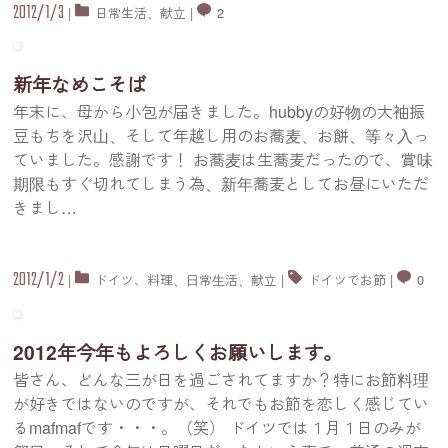
2012/1/3
|
日常生活
、
献立
|
2
新年なめこそば
年末に、母から小包が届きました。hubbyの好物の大袖振
豆もちを沢山、そして年越し用のお蕎麦、お餅、等々入っ
ていました。感謝です！ お蕎麦は生蕎麦だったので、賞味
期限もすぐ切れてしまう為、新年蕎麦としてお昼にいただ
きまし
…
2012/1/2
|
ドイツ
、
料理
、
日常生活
、
献立
|
ドイツでお節
|
0
2012年今年もよろしくお願いします。
皆さん、どんな三が日を過ごされてますか？特にお節料理
が好きではないのですが、それでもお節を恋しく感じてい
るmafmafです・・・。（笑） ドイツでは１月１日のみが