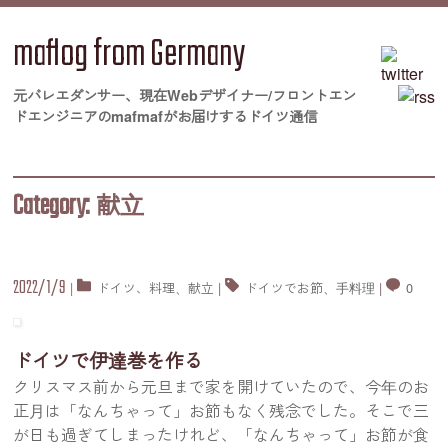
maflog from Germany
元バレエダンサー、現在Webデザイナー/フロントエン
ドエンジニアのmafmafがお届けするドイツ通信
Category:
献立
2022/1/9
|
ドイツ
、
料理
、
献立
|
ドイツでお節
、
手料理
|
0
ドイツで伊達巻を作る
クリスマス前から元旦まで家を開けていたので、今年のお
正月は「なんちゃって」お節もなく残念でした。そこで三
が日も過ぎてしまったけれど、「なんちゃって」お節が食