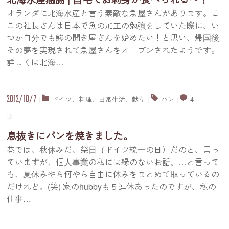
オランダに北海水産と言う素敵な魚屋さんがあります。こ
この社長さんは日本で魚の加工の勉強をしていた際に、い
つか自分でも鯵の開き屋さんを始めたい！と思い、帰国後
その夢を実現されて魚屋さんをオープンされたようです。
詳しくは北海
…
2012/10/7
|
ドイツ
、
料理
、
日常生活
、
献立
|
パン
|
4
息抜きにパンを焼きました。
巷では、秋休みだ、祭日（ドイツ統一の日）だのと、言っ
ていますが、個人事業の私には縁のないお話。…と言って
も、夏休みやら何やら自由に休みをまとめて取っているの
だけれど。(笑) 家のhubbyも５連休あったのですが、私の
仕事
…