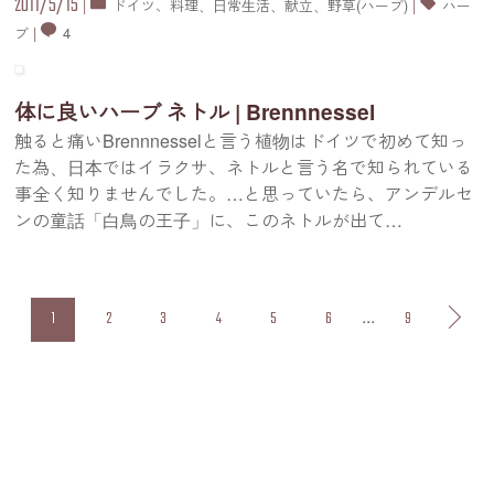
2011/5/15
|
ドイツ
、
料理
、
日常生活
、
献立
、
野草(ハーブ)
|
ハー
ブ
|
4
体に良いハーブ ネトル | Brennnessel
触ると痛いBrennnesselと言う植物はドイツで初めて知っ
た為、日本ではイラクサ、ネトルと言う名で知られている
事全く知りませんでした。…と思っていたら、アンデルセ
ンの童話「白鳥の王子」に、このネトルが出て
…
...
1
2
3
4
5
6
9