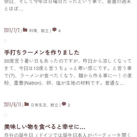
祭日、そして今年は日曜日だったという事で、普通の週末
とほぼ
…
2011/7/2
|
料理
、
献立
|
4
手打ちラーメンを作りました
30度言う暑い日もあったのですが、昨日から涼しくなって
きて、今日は13度と言うちょっと寒い感じです。と言う事
で(?)、ラーメンが食べたくなり、麺から作る事に〜！小麦
粉、重曹(Natron)、卵、塩が生地の材料です。普通な
…
2011/6/11
|
日常生活
、
献立
|
2
美味しい物を食べると幸せに…
自分の誕生日（ドイツでは誕生日本人がパーティーを開く